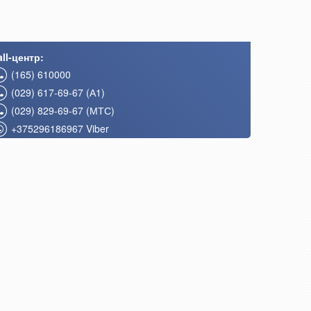
ll-центр:
(165) 610000
(029) 617-69-67 (А1)
(029) 829-69-67 (МТС)
+375296186967 Viber